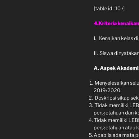
[table id=10 /]
4.Kriteria kenaikan
I. Kenaikan kelas d
II. Siswa dinyataka
A. Aspek Akademis 
Menyelesaikan selu
2019/2020.
Deskripsi sikap se
Tidak memiliki LEB
pengetahuan dan k
Tidak memiliki LEBI
pengetahuan atau 
Apabila ada mata pe