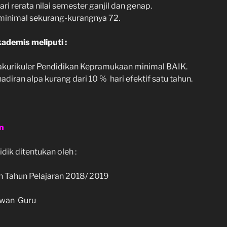
ari rerata nilai semester ganjil dan genap.
 minimal sekurang-kurangnya 72.
demis meliputi :
trakurikuler Pendidikan Kepramukaan minimal BAIK.
diran alpa kurang dari 10 % hari efektif satu tahun.
an
dik ditentukan oleh :
san Tahun Pelajaran 2018/ 2019
ewan Guru