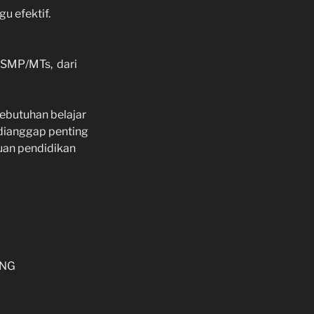
gu efektif.
k SMP/MTs, dari
ebutuhan belajar
 dianggap penting
uan pendidikan
ANG