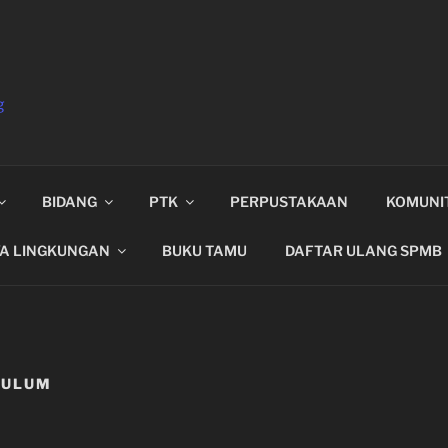
g
BIDANG
PTK
PERPUSTAKAAN
KOMUNI
YA LINGKUNGAN
BUKU TAMU
DAFTAR ULANG SPMB
KULUM