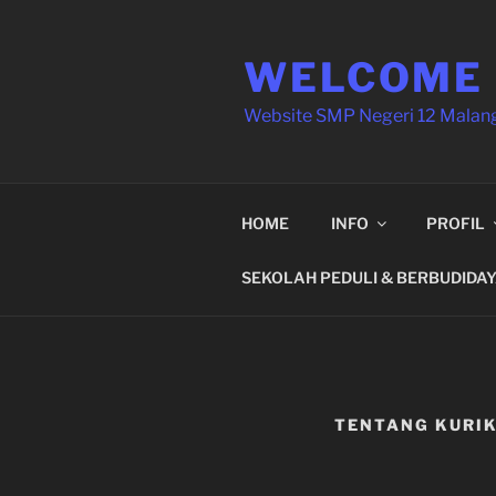
Skip
to
WELCOME
content
Website SMP Negeri 12 Malan
HOME
INFO
PROFIL
SEKOLAH PEDULI & BERBUDIDA
TENTANG KURI