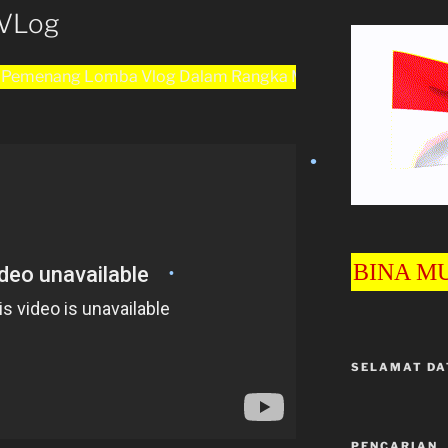
VLog
•
omba Vlog Dalam Rangka Memperingati HUT Arpedallas Ke
•
BINA MULYA WI
•
SELAMAT DA
PENCARIAN