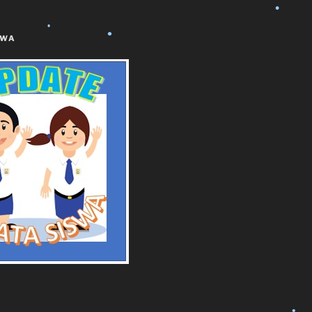
•
SWA
•
•
•