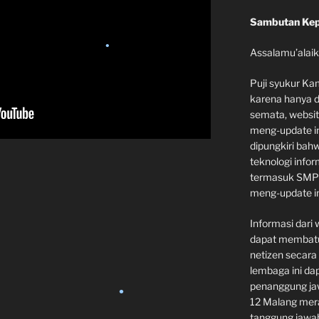
•
Sambutan Kep
Assalamu’alai
•
Puji syukur Ka
karena hanya 
semata, websi
meng-update in
dipungkiri ba
teknologi info
termasuk SMP N
meng-update in
Informasi dari 
•
dapat membatu
netizen secara
lembaga ini da
penanggung jaw
12 Malang mer
tanggung jawab