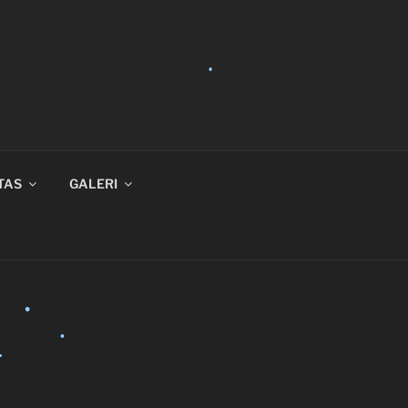
TAS
GALERI
•
•