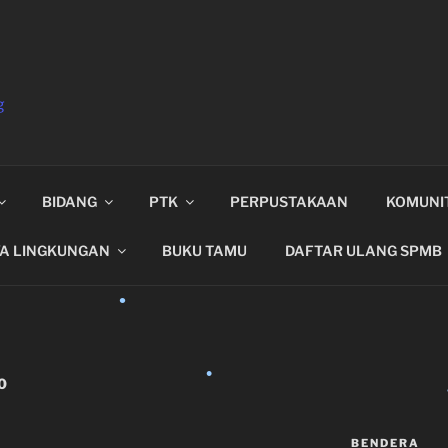
g
•
BIDANG
PTK
PERPUSTAKAAN
KOMUNI
•
YA LINGKUNGAN
BUKU TAMU
DAFTAR ULANG SPMB
0
BENDERA