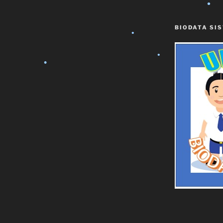
BIODATA SI
•
•
•
•
•
•