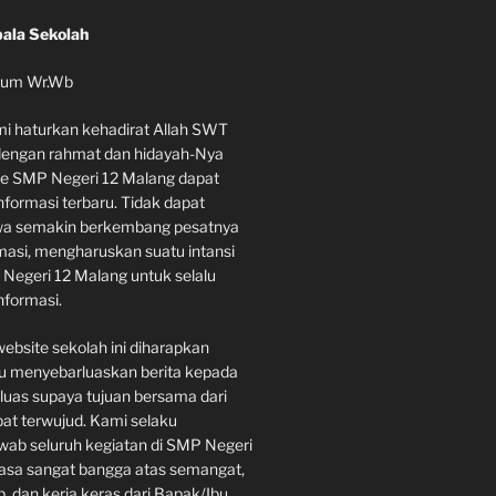
ala Sekolah
•
kum Wr.Wb
•
mi haturkan kehadirat Allah SWT
dengan rahmat dan hidayah-Nya
te SMP Negeri 12 Malang dapat
formasi terbaru. Tidak dapat
hwa semakin berkembang pesatnya
rmasi, mengharuskan suatu intansi
egeri 12 Malang untuk selalu
formasi.
website sekolah ini diharapkan
 menyebarluaskan berita kepada
 luas supaya tujuan bersama dari
pat terwujud. Kami selaku
ab seluruh kegiatan di SMP Negeri
asa sangat bangga atas semangat,
, dan kerja keras dari Bapak/Ibu