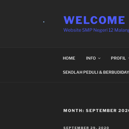
Skip
•
to
WELCOME
content
Website SMP Negeri 12 Malan
HOME
INFO
PROFIL
SEKOLAH PEDULI & BERBUDIDA
•
MONTH:
SEPTEMBER 202
POSTED
SEPTEMBER 29, 2020