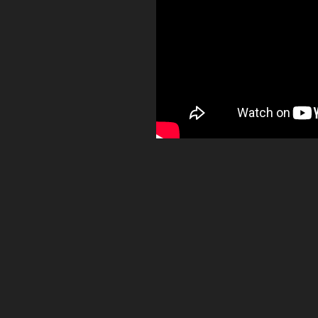
•
•
•