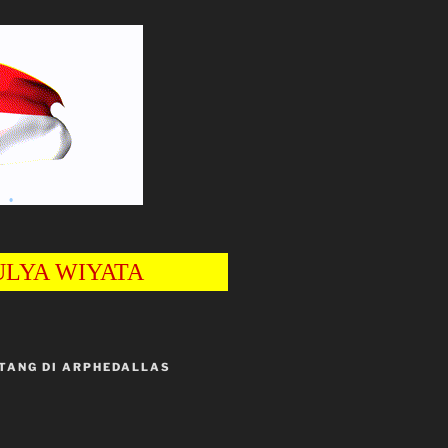
 -37
•
•
•
YATA
TANG DI ARPHEDALLAS
•