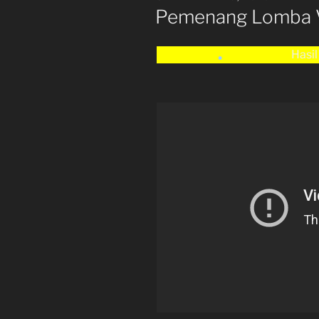
ON
Pemenang Lomba 
Hasil Pemenang L
•