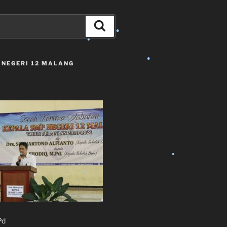
Search
 NEGERI 12 MALANG
•
•
Pd
•