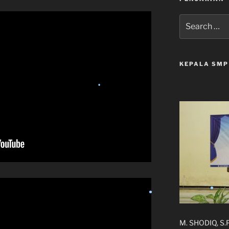
Search
for:
•
KEPALA SMP
•
M. SHODIQ, S.