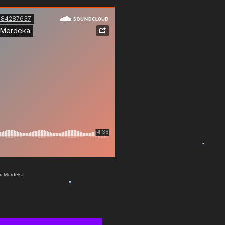
•
ri Merdeka