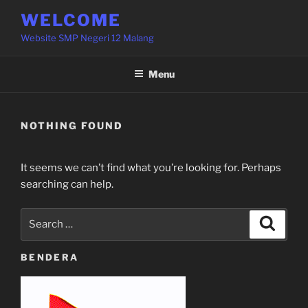
Skip
WELCOME
to
Website SMP Negeri 12 Malang
content
Menu
NOTHING FOUND
It seems we can’t find what you’re looking for. Perhaps
searching can help.
Search
Search
for:
BENDERA