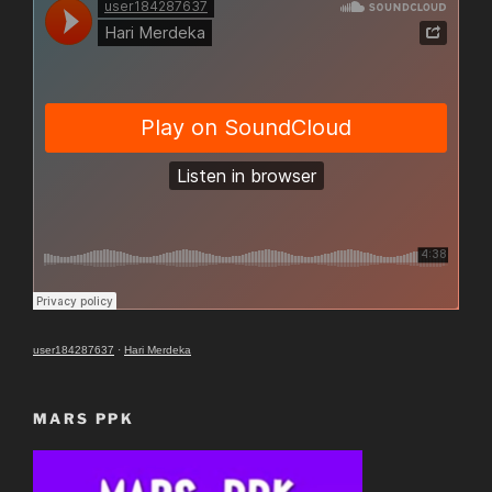
user184287637
·
Hari Merdeka
MARS PPK