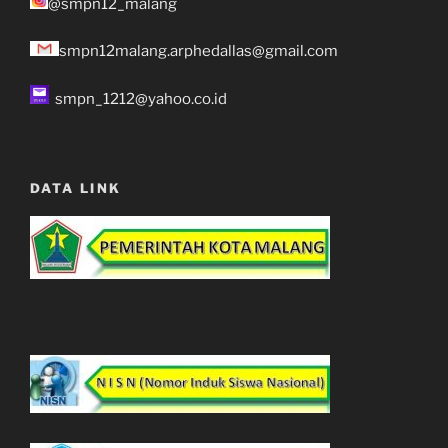
@smpn12_malang
smpn12malang.arphedallas@gmail.com
smpn_1212@yahoo.co.id
DATA LINK