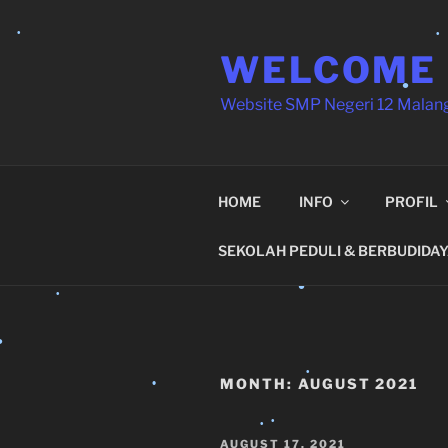
Skip
to
•
WELCOME
content
Website SMP Negeri 12 Malan
•
HOME
INFO
PROFIL
•
SEKOLAH PEDULI & BERBUDIDA
MONTH:
AUGUST 2021
•
•
POSTED
AUGUST 17, 2021