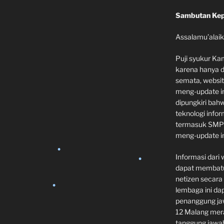
•
Sambutan Kep
Assalamu’alai
Puji syukur Ka
karena hanya 
semata, websi
meng-update in
dipungkiri ba
teknologi info
termasuk SMP N
•
meng-update in
•
Informasi dari 
dapat membatu
netizen secara
lembaga ini da
penanggung jaw
12 Malang mer
tanggung jawab