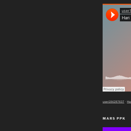
user184287637
·
Ha
MARS PPK