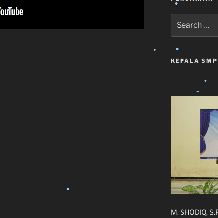
Search
for:
•
KEPALA SMP
•
•
•
•
•
•
M. SHODIQ, S.
•