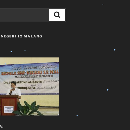
Search
•
 NEGERI 12 MALANG
•
•
•
•
•
•
•
•
•
Pd