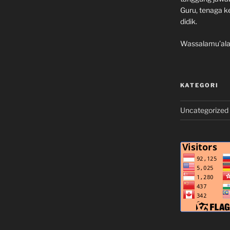
Guru, tenaga k
didik.
Wassalamu’al
KATEGORI
•
•
Uncategorized
•