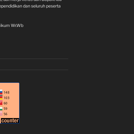
ependidikan dan seluruh peserta
aikum Wr.Wb
•