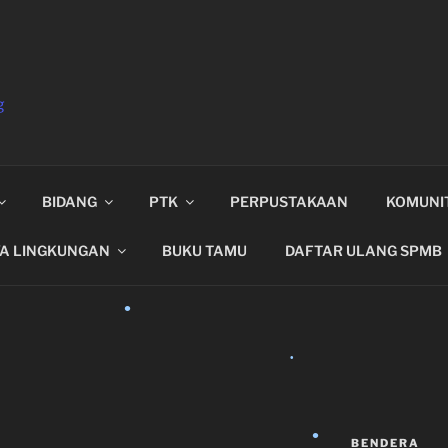
g
•
BIDANG
PTK
PERPUSTAKAAN
KOMUNI
•
YA LINGKUNGAN
BUKU TAMU
DAFTAR ULANG SPMB
•
•
BENDERA