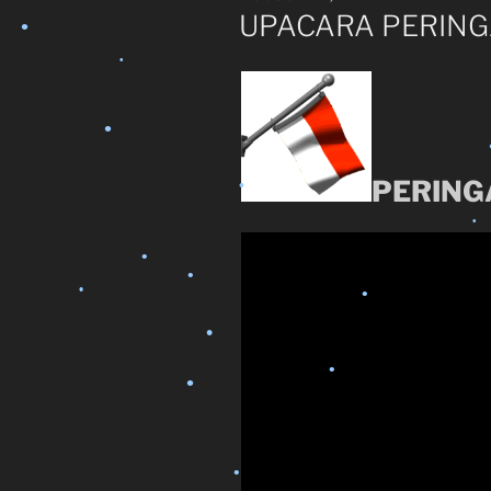
ON
UPACARA PERINGA
•
•
•
•
•
•
PERING
•
•
•
•
•