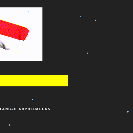
•
•
•
•
•
•
BINA MULYA WIYATA
TANG DI ARPHEDALLAS
•