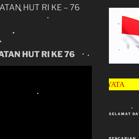
•
TAN HUT RI KE – 76
•
•
ATAN
HUT RI KE 76
•
•
•
SELAMAT DA
•
•
•
•
PENCARIAN