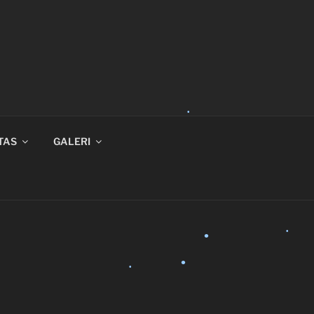
•
TAS
GALERI
•