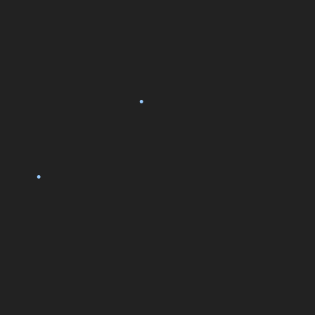
•
•
•