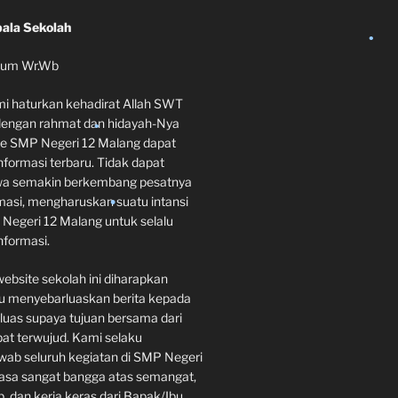
•
•
ala Sekolah
•
•
kum Wr.Wb
mi haturkan kehadirat Allah SWT
dengan rahmat dan hidayah-Nya
te SMP Negeri 12 Malang dapat
formasi terbaru. Tidak dapat
hwa semakin berkembang pesatnya
rmasi, mengharuskan suatu intansi
•
egeri 12 Malang untuk selalu
formasi.
website sekolah ini diharapkan
 menyebarluaskan berita kepada
 luas supaya tujuan bersama dari
pat terwujud. Kami selaku
ab seluruh kegiatan di SMP Negeri
•
asa sangat bangga atas semangat,
, dan kerja keras dari Bapak/Ibu