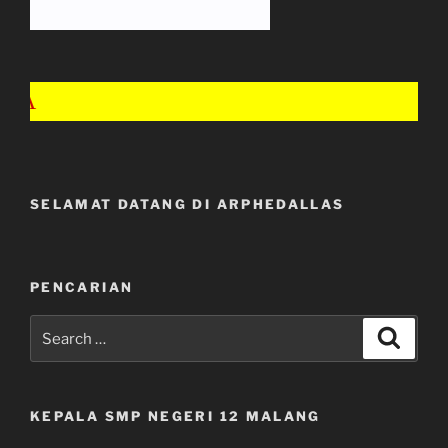
BINA 
SELAMAT DATANG DI ARPHEDALLAS
PENCARIAN
Search
Search
for:
KEPALA SMP NEGERI 12 MALANG