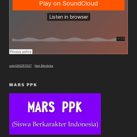
user184287637
·
Hari Merdeka
MARS PPK