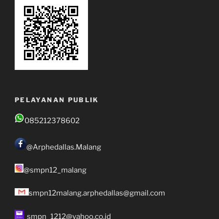
PELAYANAN PUBLIK
085212378602
@Arphedallas.Malang
@smpn12_malang
smpn12malang.arphedallas@gmail.com
smpn_1212@yahoo.co.id