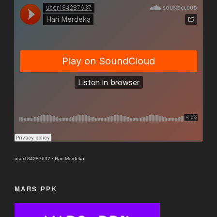
user184287637
·
Hari Merdeka
MARS PPK