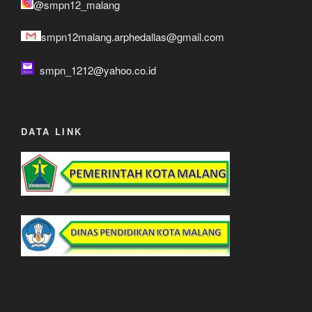
@smpn12_malang
smpn12malang.arphedallas@gmail.com
smpn_1212@yahoo.co.id
DATA LINK