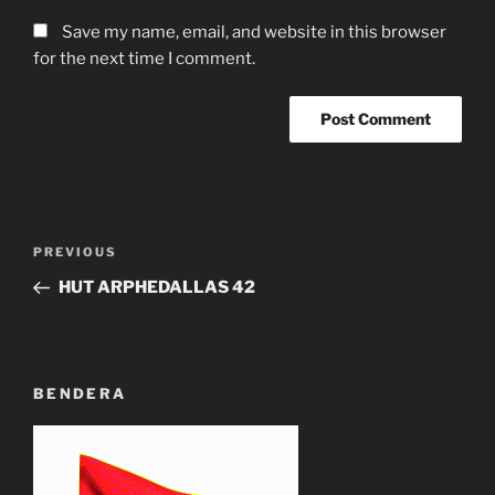
Save my name, email, and website in this browser
for the next time I comment.
Post
Previous
PREVIOUS
navigation
Post
HUT ARPHEDALLAS 42
BENDERA