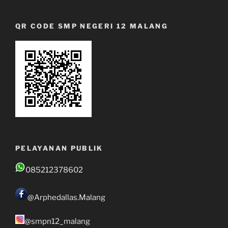
QR CODE SMP NEGERI 12 MALANG
PELAYANAN PUBLIK
085212378602
@Arphedallas.Malang
@smpn12_malang