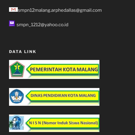
smpn12malang.arphedallas@gmail.com
smpn_1212@yahoo.co.id
DATA LINK