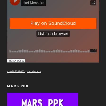
user184287637
·
Hari Merdeka
MARS PPK