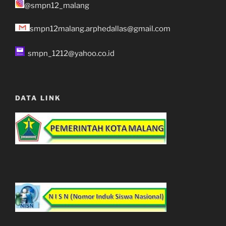
@smpn12_malang
smpn12malang.arphedallas@gmail.com
smpn_1212@yahoo.co.id
DATA LINK