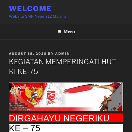
Skip
WELCOME
to
Website SMP Negeri 12 Malang
content
Menu
POSTED
AUGUST 18, 2020
BY
ADMIN
ON
KEGIATAN MEMPERINGATI HUT
RI KE-75
DIRGAHAYU NEGERIKU
DIRGAHAYU BANGSAKU
KE- 75