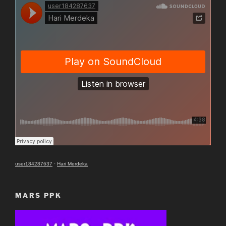
user184287637
·
Hari Merdeka
MARS PPK