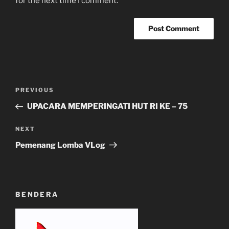
for the next time I comment.
Post
Previous
PREVIOUS
navigation
Post
UPACARA MEMPERINGATI HUT RI KE – 75
Next
NEXT
Post
Pemenang Lomba VLog
BENDERA