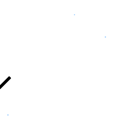
•
•
•
•