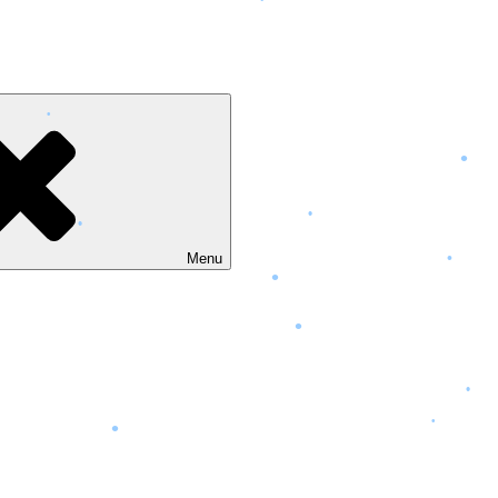
•
•
•
Menu
•
•
•
•