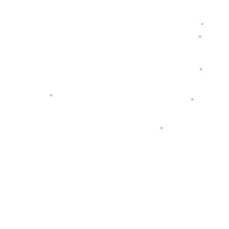
•
•
•
•
•