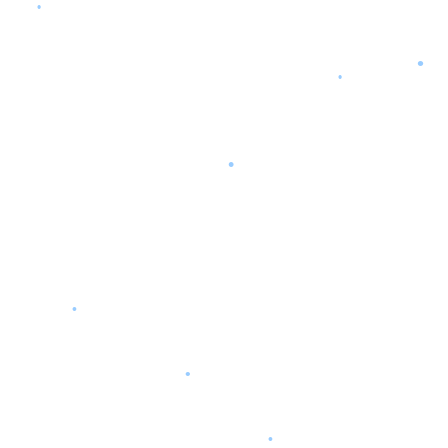
•
•
•
•
•
•