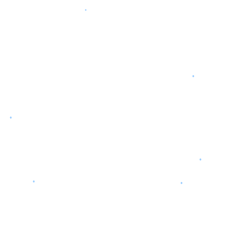
•
•
•