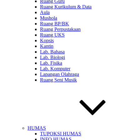
Ruang Guru
Ruang Kurikulum & Data
Aula
Mushola
Ruang BP/BK
Ruang Perpustakaan
Ruang UKS
Kopsis
Kantin
Lab. Bahasa
Lab. Biologi
Lab. Fisika
Lab. Komputer
Lapangan Olahraga
Ruang Seni Musik
•
HUMAS
TUPOKSI HUMAS
INFO HUMAS