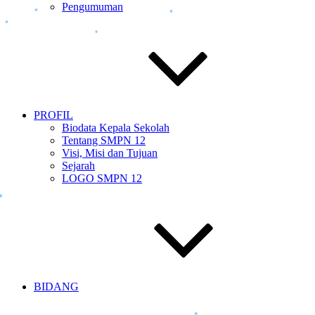
•
Pengumuman
•
•
PROFIL
Biodata Kepala Sekolah
•
Tentang SMPN 12
Visi, Misi dan Tujuan
Sejarah
LOGO SMPN 12
•
BIDANG