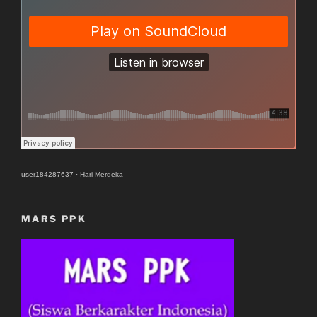
user184287637
·
Hari Merdeka
MARS PPK