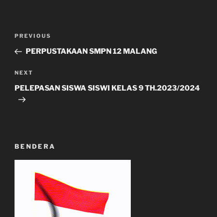
Post
Previous
PREVIOUS
navigation
Post
PERPUSTAKAAN SMPN 12 MALANG
Next
NEXT
Post
PELEPASAN SISWA SISWI KELAS 9 TH.2023/2024
BENDERA