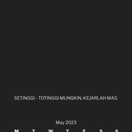
U SETINGGI - TOTINGGI MUNGKIN, KEJARLAH MASA DEPAN U
May 2023
M
T
W
T
F
S
S